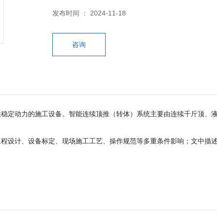
发布时间 ： 2024-11-18
咨询
供稳定动力的施工设备。智能连续顶推（转体）系统主要由连续千斤顶、
工程设计、设备标定、现场施工工艺、操作规范等多重条件影响；文中描