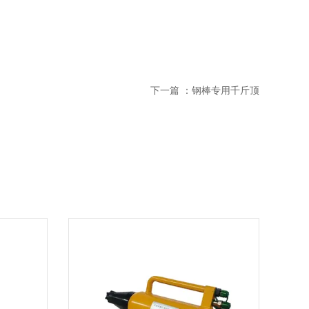
下一篇 ：
钢棒专用千斤顶