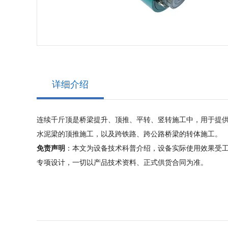
详细介绍
连续千斤顶是桥梁提升、顶推、平转、竖转施工中，用于提
水泥梁的顶推施工，以及跨铁路、跨公路桥梁的转体施工。
免责声明
：本文为设备技术科普介绍，设备实际使用效果受
专项设计，一切以产品技术资料、正式供货合同为准。