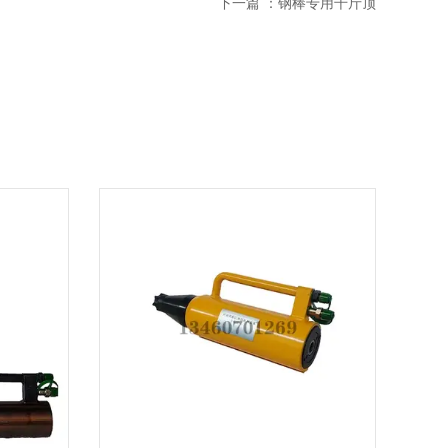
下一篇 ：
钢棒专用千斤顶